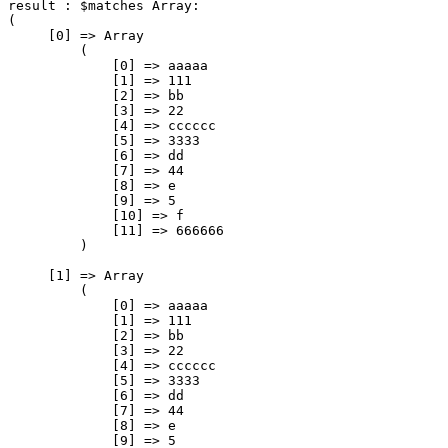
result : $matches Array:

(

     [0] => Array

         (

             [0] => aaaaa

             [1] => 111

             [2] => bb

             [3] => 22

             [4] => cccccc

             [5] => 3333

             [6] => dd

             [7] => 44

             [8] => e

             [9] => 5

             [10] => f

             [11] => 666666

         )

     [1] => Array

         (

             [0] => aaaaa

             [1] => 111

             [2] => bb

             [3] => 22

             [4] => cccccc

             [5] => 3333

             [6] => dd

             [7] => 44

             [8] => e

             [9] => 5
