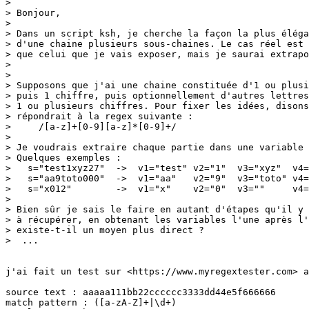
> 

> Bonjour,

> 

> Dans un script ksh, je cherche la façon la plus éléga
> d'une chaine plusieurs sous-chaines. Le cas réel est 
> que celui que je vais exposer, mais je saurai extrapo
> 

> 

> Supposons que j'ai une chaine constituée d'1 ou plusi
> puis 1 chiffre, puis optionnellement d'autres lettres
> 1 ou plusieurs chiffres. Pour fixer les idées, disons
> répondrait à la regex suivante :

>     /[a-z]+[0-9][a-z]*[0-9]+/

> 

> Je voudrais extraire chaque partie dans une variable 
> Quelques exemples :

>   s="test1xyz27"  ->  v1="test" v2="1"  v3="xyz"  v4=
>   s="aa9toto000"  ->  v1="aa"   v2="9"  v3="toto" v4=
>   s="x012"        ->  v1="x"    v2="0"  v3=""     v4=
> 

> Bien sûr je sais le faire en autant d'étapes qu'il y 
> à récupérer, en obtenant les variables l'une après l'
> existe-t-il un moyen plus direct ?

>  ...

j'ai fait un test sur <https://www.myregextester.com> a
source text : aaaaa111bb22cccccc3333dd44e5f666666

match pattern : ([a-zA-Z]+|\d+)
