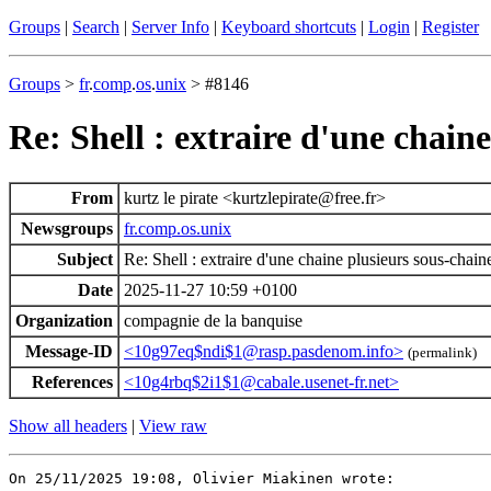
Groups
|
Search
|
Server Info
|
Keyboard shortcuts
|
Login
|
Register
Groups
>
fr
.
comp
.
os
.
unix
> #8146
Re: Shell : extraire d'une chain
From
kurtz le pirate <kurtzlepirate@free.fr>
Newsgroups
fr.comp.os.unix
Subject
Re: Shell : extraire d'une chaine plusieurs sous-chain
Date
2025-11-27 10:59 +0100
Organization
compagnie de la banquise
Message-ID
<10g97eq$ndi$1@rasp.pasdenom.info>
(permalink)
References
<10g4rbq$2i1$1@cabale.usenet-fr.net>
Show all headers
|
View raw
On 25/11/2025 19:08, Olivier Miakinen wrote:
