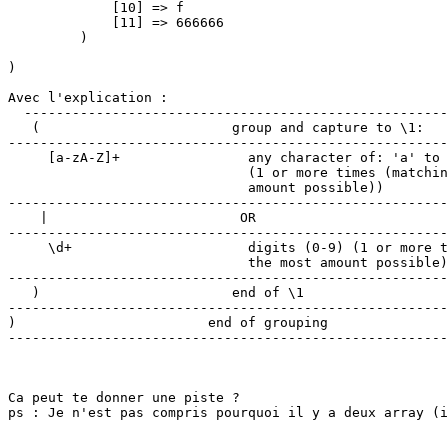
             [10] => f

             [11] => 666666

         )

)

Avec l'explication :

  -----------------------------------------------------
   (                        group and capture to \1:

-------------------------------------------------------
     [a-zA-Z]+                any character of: 'a' to 
                              (1 or more times (matchin
                              amount possible))

-------------------------------------------------------
    |                        OR

-------------------------------------------------------
     \d+                      digits (0-9) (1 or more t
                              the most amount possible)
-------------------------------------------------------
   )                        end of \1

-------------------------------------------------------
)                        end of grouping

-------------------------------------------------------
Ca peut te donner une piste ?

ps : Je n'est pas compris pourquoi il y a deux array (i