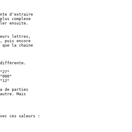
nte d'extraire

plus complexe

ler ensuite.

eurs lettres,

, puis encore

 que la chaine

différente.

"27"

"000"

"12"

a de parties

autre. Mais

vec ces valeurs :
