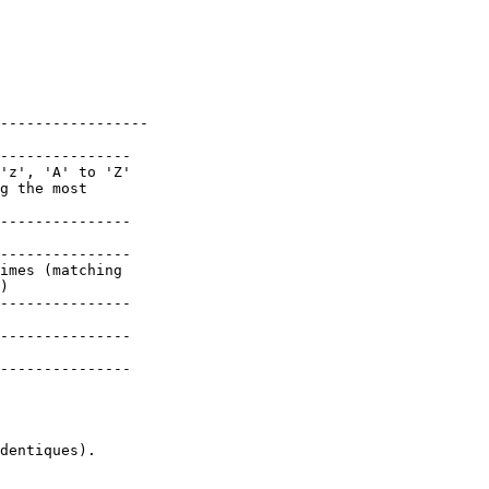
-----------------

---------------

'z', 'A' to 'Z'

g the most

---------------

---------------

imes (matching

)

---------------

---------------

---------------

dentiques).
