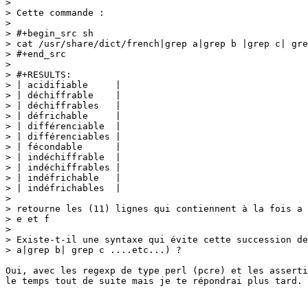
> 

> Cette commande :

> 

> #+begin_src sh 

> cat /usr/share/dict/french|grep a|grep b |grep c| gre
> #+end_src

> 

> #+RESULTS:

> | acidifiable     |

> | déchiffrable    |

> | déchiffrables   |

> | défrichable     |

> | différenciable  |

> | différenciables |

> | fécondable      |

> | indéchiffrable  |

> | indéchiffrables |

> | indéfrichable   |

> | indéfrichables  |

> 

> retourne les (11) lignes qui contiennent à la fois a 
> e et f

> 

> Existe-t-il une syntaxe qui évite cette succession de
> a|grep b| grep c ....etc...) ?

Oui, avec les regexp de type perl (pcre) et les asserti
le temps tout de suite mais je te répondrai plus tard.
