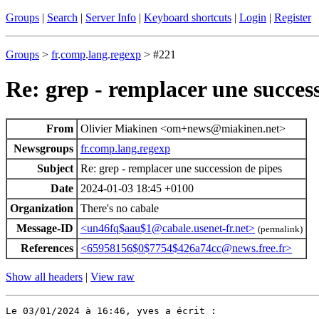
Groups
|
Search
|
Server Info
|
Keyboard shortcuts
|
Login
|
Register
Groups
>
fr
.
comp
.
lang
.
regexp
> #221
Re: grep - remplacer une succes
From
Olivier Miakinen <om+news@miakinen.net>
Newsgroups
fr.comp.lang.regexp
Subject
Re: grep - remplacer une succession de pipes
Date
2024-01-03 18:45 +0100
Organization
There's no cabale
Message-ID
<un46fq$aau$1@cabale.usenet-fr.net>
(permalink)
References
<65958156$0$7754$426a74cc@news.free.fr>
Show all headers
|
View raw
Le 03/01/2024 à 16:46, yves a écrit :
