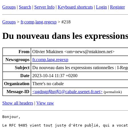
Groups
|
Search
|
Server Info
|
Keyboard shortcuts
|
Login
|
Register
Groups
>
fr
.
comp
.
lang
.
regexp
> #218
Du nouveau dans les expressions
From
Olivier Miakinen <om+news@miakinen.net>
Newsgroups
fr.comp.lang.regexp
Subject
Du nouveau dans les expressions rationnelles : I-Re
Date
2023-10-14 11:37 +0200
Organization
There's no cabale
Message-ID
<ugdngp$hnj$1@cabale.usenet-fr.net>
(permalink)
Show all headers
|
View raw
Bonjour,

Le RFC 9485 vient tout juste d'être publié, qui a vocat