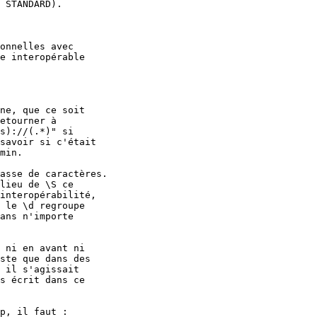
 STANDARD).

onnelles avec

e interopérable

ne, que ce soit

etourner à

s)://(.*)" si

savoir si c'était

min.

asse de caractères.

lieu de \S ce

interopérabilité,

 le \d regroupe

ans n'importe

 ni en avant ni

ste que dans des

 il s'agissait

s écrit dans ce

p, il faut :
