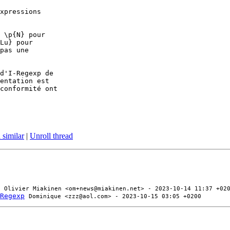
xpressions

 \p{N} pour

Lu} pour

pas une

d'I-Regexp de

entation est

conformité ont

 similar
|
Unroll thread
Olivier Miakinen <om+news@miakinen.net> - 2023-10-14 11:37 +02
Regexp
Dominique <zzz@aol.com> - 2023-10-15 03:05 +0200