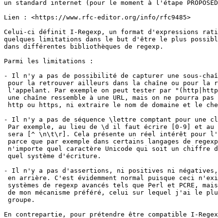
un standard internet (pour le moment à l'étape PROPOSED
Lien : <https://www.rfc-editor.org/info/rfc9485>

Celui-ci définit I-Regexp, un format d'expressions rati
quelques limitations dans le but d'être le plus possibl
dans différentes bibliothèques de regexp.

Parmi les limitations :

- Il n'y a pas de possibilité de capturer une sous-chaî
 pour la retrouver ailleurs dans la chaîne ou pour la r
 l'appelant. Par exemple on peut tester par "(http|http
 une chaîne ressemble à une URL, mais on ne pourra pas 
 http ou https, ni extraire le nom de domaine et le che
- Il n'y a pas de séquence \lettre comptant pour une cl
 Par exemple, au lieu de \d il faut écrire [0-9] et au 
 sera [^ \n\t\r]. Cela présente un réel intérêt pour l'
 parce que par exemple dans certains langages de regexp
 n'importe quel caractère Unicode qui soit un chiffre d
 quel système d'écriture.

- Il n'y a pas d'assertions, ni positives ni négatives,
 en arrière. C'est évidemment normal puisque ceci n'exi
 systèmes de regexp avancés tels que Perl et PCRE, mais
 de mon mécanisme préféré, celui sur lequel j'ai le plu
 groupe.

En contrepartie, pour prétendre être compatible I-Regex