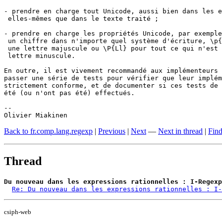
- prendre en charge tout Unicode, aussi bien dans les e
 elles-mêmes que dans le texte traité ;

- prendre en charge les propriétés Unicode, par exemple
 un chiffre dans n'importe quel système d'écriture, \p{
 une lettre majuscule ou \P{Ll} pour tout ce qui n'est 
 lettre minuscule.

En outre, il est vivement recommandé aux implémenteurs 
passer une série de tests pour vérifier que leur implém
strictement conforme, et de documenter si ces tests de 
été (ou n'ont pas été) effectués.

-- 

Olivier Miakinen
Back to fr.comp.lang.regexp
|
Previous
|
Next
—
Next in thread
|
Find
Thread
Du nouveau dans les expressions rationnelles : I-Regexp
Re: Du nouveau dans les expressions rationnelles : I-
csiph-web