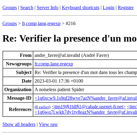
Groups
|
Search
|
Server Info
|
Keyboard shortcuts
|
Login
|
Register
Groups
>
fr
.
comp
.
lang
.
regexp
> #216
Re: Verifier la presence d'un m
From
andre_favre@af.invalid (André Favre)
Newsgroups
fr.comp.lang.regexp
Subject
Re: Verifier la presence d'un mot dans tous les cham
Date
2023-03-01 17:36 +0100
Organization
A noiseless patient Spider
Message-ID
<1q6xcw9.1s9qf28wve7azN%andre_favre@af.inval
<ttm19j$1bll$1@cabale.usenet-fr.net>
<ttm
(
8 earlier
)
References
<1q6wq7l.wkh7dy1ty8eazN%andre_favre@af.inval
Show all headers
|
View raw