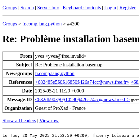
Groups
|
Search
|
Server Info
|
Keyboard shortcuts
|
Login
|
Register
Groups
>
fr
.
comp
.
lang
.
python
> #4300
Re: Problème installation base
From
yves <yves@free.invalid>
Subject
Re: Problème installation basemap
Newsgroups
fr.comp.lang.python
References
<682485e5$0$16850$426a74cc@news.free.fr>
<68
Date
2025-05-21 11:29 +0000
Message-ID
<682db903$0$10590$426a74cc@news.free.fr>
(per
Organization
Guest of ProXad - France
Show all headers
|
View raw
Le Tue, 20 May 2025 21:53:50 +0200, Thierry Loiseau a é