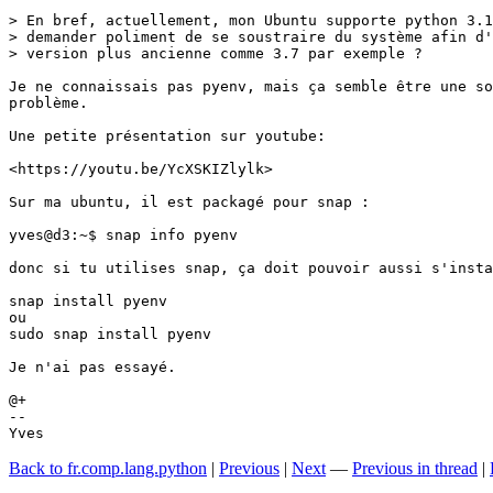
> En bref, actuellement, mon Ubuntu supporte python 3.1
> demander poliment de se soustraire du système afin d'
> version plus ancienne comme 3.7 par exemple ?

Je ne connaissais pas pyenv, mais ça semble être une so
problème.

Une petite présentation sur youtube:

<https://youtu.be/YcXSKIZlylk>

Sur ma ubuntu, il est packagé pour snap :

yves@d3:~$ snap info pyenv

donc si tu utilises snap, ça doit pouvoir aussi s'insta
snap install pyenv

ou 

sudo snap install pyenv

Je n'ai pas essayé.

@+

-- 

Yves
Back to fr.comp.lang.python
|
Previous
|
Next
—
Previous in thread
|