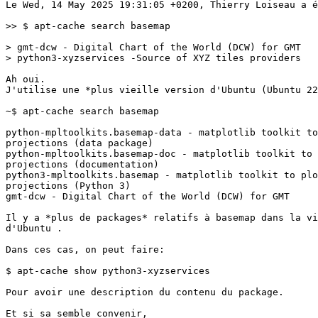
Le Wed, 14 May 2025 19:31:05 +0200, Thierry Loiseau a é
>> $ apt-cache search basemap

> gmt-dcw - Digital Chart of the World (DCW) for GMT 

> python3-xyzservices -Source of XYZ tiles providers

Ah oui.

J'utilise une *plus vieille version d'Ubuntu (Ubuntu 22
~$ apt-cache search basemap

python-mpltoolkits.basemap-data - matplotlib toolkit to
projections (data package)

python-mpltoolkits.basemap-doc - matplotlib toolkit to 
projections (documentation)

python3-mpltoolkits.basemap - matplotlib toolkit to plo
projections (Python 3)

gmt-dcw - Digital Chart of the World (DCW) for GMT

Il y a *plus de packages* relatifs à basemap dans la vi
d'Ubuntu .

Dans ces cas, on peut faire:

$ apt-cache show python3-xyzservices

Pour avoir une description du contenu du package.

Et si sa semble convenir, 
