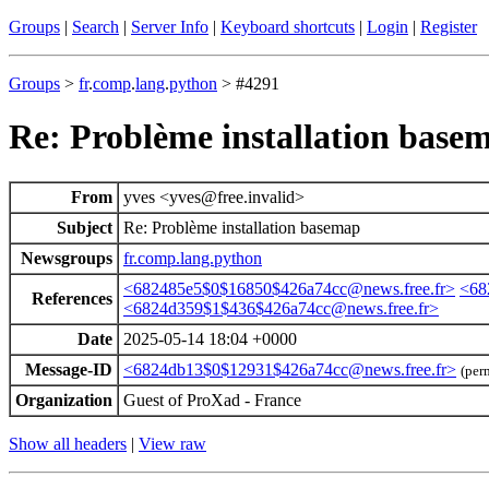
Groups
|
Search
|
Server Info
|
Keyboard shortcuts
|
Login
|
Register
Groups
>
fr
.
comp
.
lang
.
python
> #4291
Re: Problème installation base
From
yves <yves@free.invalid>
Subject
Re: Problème installation basemap
Newsgroups
fr.comp.lang.python
<682485e5$0$16850$426a74cc@news.free.fr>
<68
References
<6824d359$1$436$426a74cc@news.free.fr>
Date
2025-05-14 18:04 +0000
Message-ID
<6824db13$0$12931$426a74cc@news.free.fr>
(per
Organization
Guest of ProXad - France
Show all headers
|
View raw