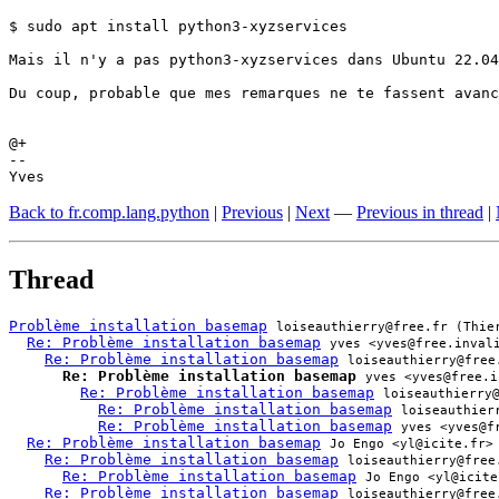
$ sudo apt install python3-xyzservices

Mais il n'y a pas python3-xyzservices dans Ubuntu 22.04
Du coup, probable que mes remarques ne te fassent avanc
@+

-- 

Yves
Back to fr.comp.lang.python
|
Previous
|
Next
—
Previous in thread
|
Thread
Problème installation basemap
loiseauthierry@free.fr (Thie
Re: Problème installation basemap
yves <yves@free.inval
Re: Problème installation basemap
loiseauthierry@free
Re: Problème installation basemap
yves <yves@free.i
Re: Problème installation basemap
loiseauthierry
Re: Problème installation basemap
loiseauthier
Re: Problème installation basemap
yves <yves@f
Re: Problème installation basemap
Jo Engo <yl@icite.fr>
Re: Problème installation basemap
loiseauthierry@free
Re: Problème installation basemap
Jo Engo <yl@icite
Re: Problème installation basemap
loiseauthierry@free