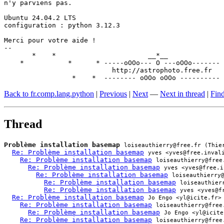
n'y parviens pas.

Ubuntu 24.04.2 LTS

configuration : python 3.12.3

Merci pour votre aide !

-- 

       *    *                       __*__              
    *           *      * -----oOOo--- O ---oOOo------- 
                           http://astrophoto.free.fr   
                 *    *  -------- oOOo oOOo ---------- 
Back to fr.comp.lang.python
|
Previous
|
Next
—
Next in thread
|
Find
Thread
Problème installation basemap
loiseauthierry@free.fr (Thie
Re: Problème installation basemap
yves <yves@free.inval
Re: Problème installation basemap
loiseauthierry@free
Re: Problème installation basemap
yves <yves@free.i
Re: Problème installation basemap
loiseauthierry
Re: Problème installation basemap
loiseauthier
Re: Problème installation basemap
yves <yves@f
Re: Problème installation basemap
Jo Engo <yl@icite.fr>
Re: Problème installation basemap
loiseauthierry@free
Re: Problème installation basemap
Jo Engo <yl@icite
Re: Problème installation basemap
loiseauthierry@free