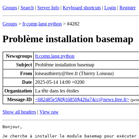
Groups
|
Search
|
Server Info
|
Keyboard shortcuts
|
Login
|
Register
Groups
>
fr
.
comp
.
lang
.
python
> #4282
Problème installation basemap
Newsgroups
fr.comp.lang.python
Subject
Problème installation basemap
From
loiseauthierry@free.fr (Thierry Loiseau)
Date
2025-05-14 14:00 +0200
Organization
La tête dans les étoiles
Message-ID
<682485e5$0$16850$426a74cc@news.free.fr>
(per
Show all headers
|
View raw
Bonjour,

Je cherche à installer le module basemap pour exécuter 