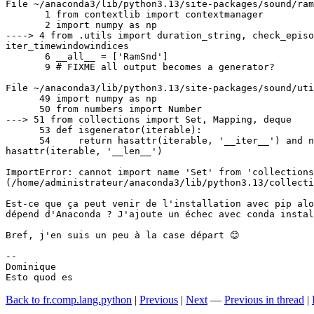
File ~/anaconda3/lib/python3.13/site-packages/sound/ram
       1 from contextlib import contextmanager

       2 import numpy as np

----> 4 from .utils import duration_string, check_episo
iter_timewindowindices

       6 __all__ = ['RamSnd']

       9 # FIXME all output becomes a generator?

File ~/anaconda3/lib/python3.13/site-packages/sound/uti
      49 import numpy as np

      50 from numbers import Number

---> 51 from collections import Set, Mapping, deque

      53 def isgenerator(iterable):

      54     return hasattr(iterable, '__iter__') and n
hasattr(iterable, '__len__')

ImportError: cannot import name 'Set' from 'collections
(/home/administrateur/anaconda3/lib/python3.13/collecti
Est-ce que ça peut venir de l'installation avec pip alo
dépend d'Anaconda ? J'ajoute un échec avec conda instal
Bref, j'en suis un peu à la case départ 😊

-- 

Dominique

Esto quod es
Back to fr.comp.lang.python
|
Previous
|
Next
—
Previous in thread
|