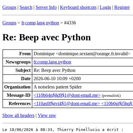
Groups
|
Search
|
Server Info
|
Keyboard shortcuts
|
Login
|
Register
Groups
>
fr
.
comp
.
lang
.
python
> #4336
Re: Beep avec Python
From
Dominique <dominique.sextant@orange.fr.invalid>
Newsgroups
fr.comp.lang.python
Subject
Re: Beep avec Python
Date
2026-06-10 10:09 +0200
Organization
A noiseless patient Spider
Message-ID
<110b64n$jkl9$1@dont-email.me>
(permalink)
References
<110as0f$gvi4$1@dont-email.me>
<110b0gj$i5hq$
Show all headers
|
View raw
Le 10/06/2026 à 08:33, Thierry Pinelluciu a écrit :
