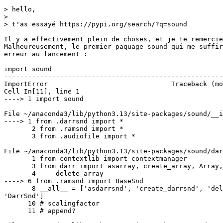
> hello,

> 

> t'as essayé https://pypi.org/search/?q=sound

Il y a effectivement plein de choses, et je te remercie
Malheureusement, le premier paquage sound qui me suffir
erreur au lancement :

import sound

-------------------------------------------------------
ImportError                               Traceback (mo
Cell In[11], line 1

----> 1 import sound

File ~/anaconda3/lib/python3.13/site-packages/sound/__i
----> 1 from .darrsnd import *

       2 from .ramsnd import *

       3 from .audiofile import *

File ~/anaconda3/lib/python3.13/site-packages/sound/dar
       1 from contextlib import contextmanager

       3 from darr import asarray, create_array, Array,
       4     delete_array

----> 6 from .ramsnd import BaseSnd

       8 __all__ = ['asdarrsnd', 'create_darrsnd', 'del
'DarrSnd']

      10 # scalingfactor

      11 # append?
