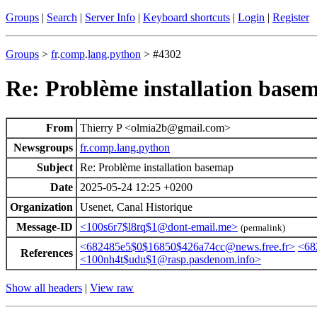
Groups
|
Search
|
Server Info
|
Keyboard shortcuts
|
Login
|
Register
Groups
>
fr
.
comp
.
lang
.
python
> #4302
Re: Problème installation base
From
Thierry P <olmia2b@gmail.com>
Newsgroups
fr.comp.lang.python
Subject
Re: Problème installation basemap
Date
2025-05-24 12:25 +0200
Organization
Usenet, Canal Historique
Message-ID
<100s6r7$l8rq$1@dont-email.me>
(permalink)
<682485e5$0$16850$426a74cc@news.free.fr>
<68
References
<100nh4t$udu$1@rasp.pasdenom.info>
Show all headers
|
View raw