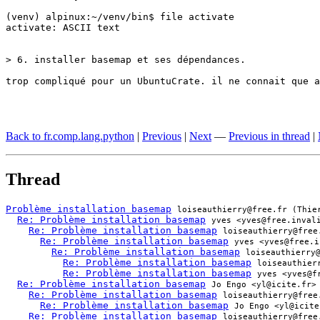
(venv) alpinux:~/venv/bin$ file activate

activate: ASCII text

> 6. installer basemap et ses dépendances.

trop compliqué pour un UbuntuCrate. il ne connait que a
Back to fr.comp.lang.python
|
Previous
|
Next
—
Previous in thread
|
Thread
Problème installation basemap
loiseauthierry@free.fr (Thie
Re: Problème installation basemap
yves <yves@free.inval
Re: Problème installation basemap
loiseauthierry@free
Re: Problème installation basemap
yves <yves@free.i
Re: Problème installation basemap
loiseauthierry
Re: Problème installation basemap
loiseauthier
Re: Problème installation basemap
yves <yves@f
Re: Problème installation basemap
Jo Engo <yl@icite.fr>
Re: Problème installation basemap
loiseauthierry@free
Re: Problème installation basemap
Jo Engo <yl@icite
Re: Problème installation basemap
loiseauthierry@free