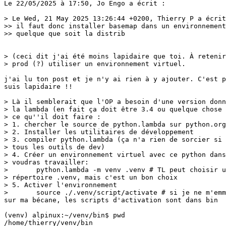
Le 22/05/2025 à 17:50, Jo Engo a écrit :

> Le Wed, 21 May 2025 13:26:44 +0200, Thierry P a écrit
>> il faut donc installer basemap dans un environnement
>> quelque que soit la distrib

> (ceci dit j'ai été moins lapidaire que toi. À retenir
> prod (?) utiliser un environnement virtuel.

j'ai lu ton post et je n'y ai rien à y ajouter. C'est p
suis lapidaire !!

> Là il semblerait que l'OP a besoin d'une version donn
> la lambda (en fait ça doit être 3.4 ou quelque chose 
> ce qu''il doit faire :

> 1. chercher le source de python.lambda sur python.org

> 2. Installer les utilitaires de développement

> 3. compiler python.lambda (ça n'a rien de sorcier si 
> tous les outils de dev)

> 4. Créer un environnement virtuel avec ce python dans
> voudras travailler:

> 	python.lambda -m venv .venv # TL peut choisir un autre nom à son

> répertoire .venv, mais c'est un bon choix

> 5. Activer l'environnement

> 	source ./.venv/script/activate # si je ne m'emmêle pas les pinceaux avec windoze

sur ma bécane, les scripts d'activation sont dans bin

(venv) alpinux:~/venv/bin$ pwd

/home/thierry/venv/bin
