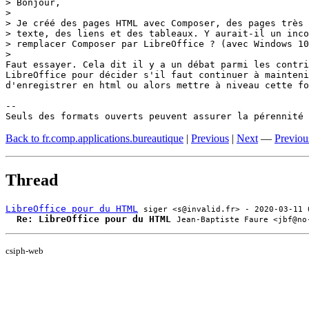
> Bonjour,

> 

> Je créé des pages HTML avec Composer, des pages très 
> texte, des liens et des tableaux. Y aurait-il un inco
> remplacer Composer par LibreOffice ? (avec Windows 10
> 

Faut essayer. Cela dit il y a un débat parmi les contri
LibreOffice pour décider s'il faut continuer à mainteni
d'enregistrer en html ou alors mettre à niveau cette fo
-- 

Seuls des formats ouverts peuvent assurer la pérennité 
Back to fr.comp.applications.bureautique
|
Previous
|
Next
—
Previou
Thread
LibreOffice pour du HTML
siger <s@invalid.fr> - 2020-03-11 
Re: LibreOffice pour du HTML
Jean-Baptiste Faure <jbf@no
csiph-web