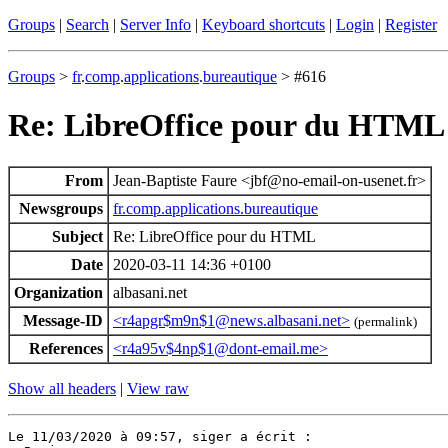
Groups
|
Search
|
Server Info
|
Keyboard shortcuts
|
Login
|
Register
Groups
>
fr
.
comp
.
applications
.
bureautique
> #616
Re: LibreOffice pour du HTML
From
Jean-Baptiste Faure <jbf@no-email-on-usenet.fr>
Newsgroups
fr.comp.applications.bureautique
Subject
Re: LibreOffice pour du HTML
Date
2020-03-11 14:36 +0100
Organization
albasani.net
Message-ID
<r4apgr$m9n$1@news.albasani.net>
(permalink)
References
<r4a95v$4np$1@dont-email.me>
Show all headers
|
View raw
Le 11/03/2020 à 09:57, siger a écrit :
