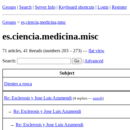
Groups
|
Search
|
Server Info
|
Keyboard shortcuts
|
Login
|
Register
Groups
>
es
.
ciencia
.
medicina
.
misc
es.ciencia.medicina.misc
71 articles, 41 threads (numbers 203 – 273) —
flat view
Search:
|
Advanced
Subject
Dientes a rosca
Re: Esclerosis y Jose Luis Azumendi
(4 replies —
unroll
)
→
Re: Esclerosis y Jose Luis Azumendi
→
Re: Esclerosis y Jose Luis Azumendi