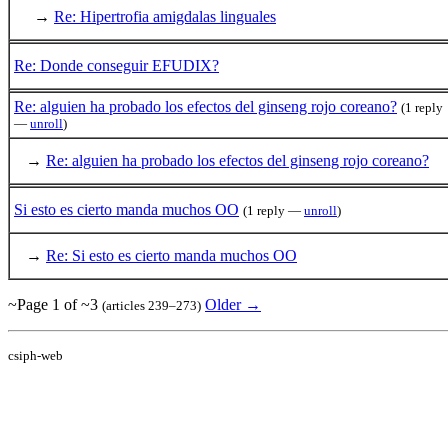
→
Re: Hipertrofia amigdalas linguales
Re: Donde conseguir EFUDIX?
Re: alguien ha probado los efectos del ginseng rojo coreano?
(1 reply
—
unroll
)
→
Re: alguien ha probado los efectos del ginseng rojo coreano?
Si esto es cierto manda muchos OO
(1 reply —
unroll
)
→
Re: Si esto es cierto manda muchos OO
~Page 1 of ~3
Older →
(articles 239–273)
csiph-web