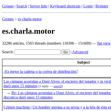
Groups
|
Search
|
Server Info
|
Keyboard shortcuts
|
Login
|
Register
Groups
>
es
.
charla
.
motor
es.charla.motor
32286 articles, 1503 threads (numbers 118396 – 151609) —
flat view
Search:
|
Advanced
Subject
¿Es mejor la cadena o la correa de distribución?
Las cámaras acorralan a Dani Alves: el encierro del jugador y la víct
duró unos 15 minutos
(1 reply —
unroll
)
→
Re: Las cámaras acorralan a Dani Alves: el encierro del jugador 
discoteca duró unos 15 minutos
Crimen machista | Un hombre asesina a su novia y a la hija de ésta e