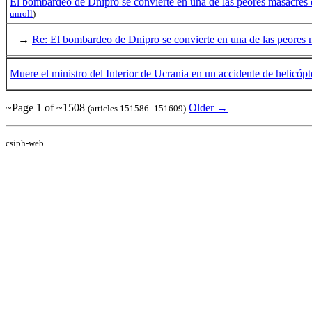
El bombardeo de Dnipro se convierte en una de las peores masacres 
unroll
)
→
Re: El bombardeo de Dnipro se convierte en una de las peores 
Muere el ministro del Interior de Ucrania en un accidente de helicópt
~Page 1 of ~1508
Older →
(articles 151586–151609)
csiph-web