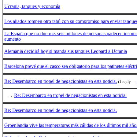
Ucrania, tanques y economía
Los aliados rompen otro tabú con su compromiso para enviar tanque
La España que no duerme: seis millones de personas padecen insomn
aumento
Alemania decidirá hoy si manda sus tanques Leopard a Ucrania
Barcelona prevé que el casco sea obligatorio para los patinetes eléct
Re: Desembarco en tropel de negacionistas en esta noticia.
(1 reply —
→
Re: Desembarco en tropel de negacionistas en esta noticia.
Re: Desembarco en tropel de negacionistas en esta noticia.
Groenlandia vive las temperaturas más cálidas de los últimos mil año