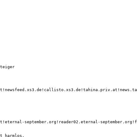
teiger

t!newsfeed.xs3.de!callisto.xs3.de!tahina.priv.at!news.ta
t!eternal-september.org!reader02.eternal-september.org!f
t harmlos.
