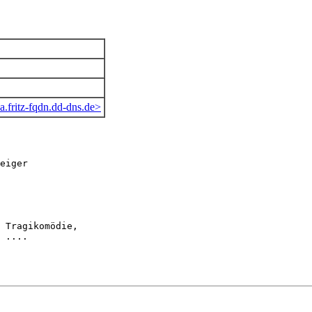
fritz-fqdn.dd-dns.de>
eiger

 Tragikomödie,

 ....
