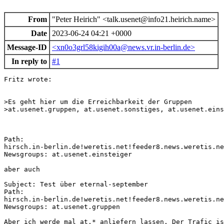
From
"Peter Heirich" <talk.usenet@info21.heirich.name>
Date
2023-06-24 04:21 +0000
Message-ID
<xn0o3grl58kigih00a@news.vr.in-berlin.de>
In reply to
#1
Fritz wrote:

>Es geht hier um die Erreichbarkeit der Gruppen

>at.usenet.gruppen, at.usenet.sonstiges, at.usenet.eins
Path: 

hirsch.in-berlin.de!weretis.net!feeder8.news.weretis.ne
Newsgroups: at.usenet.einsteiger

aber auch

Subject: Test über eternal-september

Path: 

hirsch.in-berlin.de!weretis.net!feeder8.news.weretis.ne
Newsgroups: at.usenet.gruppen

Aber ich werde mal at.* anliefern lassen. Der Trafic is