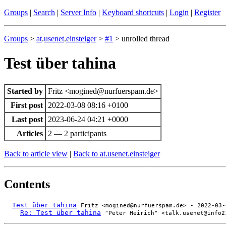
Groups
|
Search
|
Server Info
|
Keyboard shortcuts
|
Login
|
Register
Groups
>
at
.
usenet
.
einsteiger
>
#1
> unrolled thread
Test über tahina
Started by
Fritz <mogined@nurfuerspam.de>
First post
2022-03-08 08:16 +0100
Last post
2023-06-24 04:21 +0000
Articles
2 — 2 participants
Back to article view
|
Back to at.usenet.einsteiger
Contents
Test über tahina
Fritz <mogined@nurfuerspam.de> - 2022-03-
Re: Test über tahina
"Peter Heirich" <talk.usenet@info2