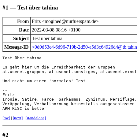
#1 — Test über tahina
From
Fritz <mogined@nurfuerspam.de>
Date
2022-03-08 08:16 +0100
Subject
Test über tahina
Message-ID
<0d0d53e4-6d96-719b-2d50-a5d3c64926d4@tb.tahina.
Test über tahina

Es geht hier um die Erreichbarkeit der Gruppen

at.usenet.gruppen, at.usenet.sonstiges, at.usenet.einst
Und nicht um einen 'normalen' Test.

-- 

Fritz

Ironie, Satire, Farce, Sarkasmus, Zynismus, Persiflage,
Veräppelung, Verballhornung keinesfalls ausgeschlossen 
ARM RISC is better
[toc]
|
[next]
|
[standalone]
#2