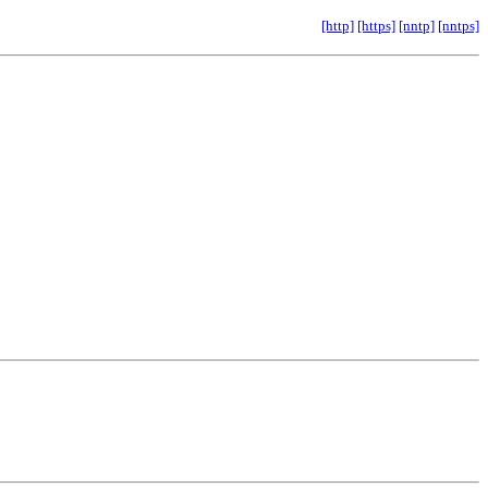
[http]
[https]
[nntp]
[nntps]