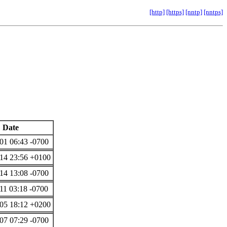
[http]
[https]
[nntp]
[nntps]
Date
01 06:43 -0700
14 23:56 +0100
14 13:08 -0700
11 03:18 -0700
05 18:12 +0200
07 07:29 -0700