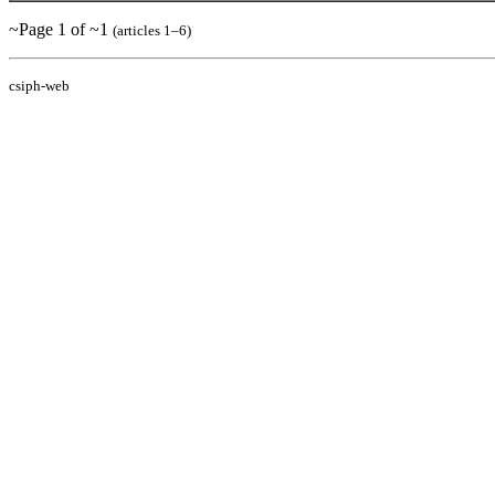
~Page 1 of ~1
(articles 1–6)
csiph-web