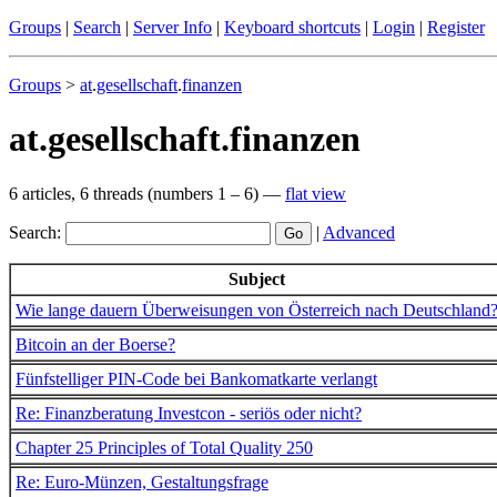
Groups
|
Search
|
Server Info
|
Keyboard shortcuts
|
Login
|
Register
Groups
>
at
.
gesellschaft
.
finanzen
at.gesellschaft.finanzen
6 articles, 6 threads (numbers 1 – 6) —
flat view
Search:
|
Advanced
Subject
Wie lange dauern Überweisungen von Österreich nach Deutschland
Bitcoin an der Boerse?
Fünfstelliger PIN-Code bei Bankomatkarte verlangt
Re: Finanzberatung Investcon - seriös oder nicht?
Chapter 25 Principles of Total Quality 250
Re: Euro-Münzen, Gestaltungsfrage