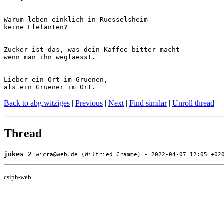
Warum leben einklich in Ruesselsheim

keine Elefanten?

Zucker ist das, was dein Kaffee bitter macht -

wenn man ihn weglaesst.

Lieber ein Ort im Gruenen,

Back to abg.witziges
|
Previous
|
Next
|
Find similar
|
Unroll thread
Thread
jokes 2
wicra@web.de (Wilfried Cramme) - 2022-04-07 12:05 +02
csiph-web