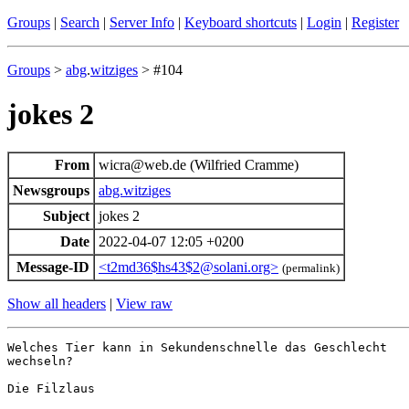
Groups
|
Search
|
Server Info
|
Keyboard shortcuts
|
Login
|
Register
Groups
>
abg
.
witziges
> #104
jokes 2
From
wicra@web.de (Wilfried Cramme)
Newsgroups
abg.witziges
Subject
jokes 2
Date
2022-04-07 12:05 +0200
Message-ID
<t2md36$hs43$2@solani.org>
(permalink)
Show all headers
|
View raw
Welches Tier kann in Sekundenschnelle das Geschlecht 

wechseln?

Die Filzlaus
