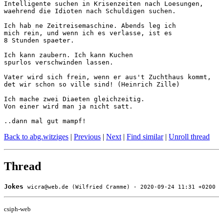
Intelligente suchen in Krisenzeiten nach Loesungen,

waehrend die Idioten nach Schuldigen suchen.

Ich hab ne Zeitreisemaschine. Abends leg ich

mich rein, und wenn ich es verlasse, ist es 

8 Stunden spaeter.

Ich kann zaubern. Ich kann Kuchen 

spurlos verschwinden lassen.

Vater wird sich frein, wenn er aus't Zuchthaus kommt, 

det wir schon so ville sind! (Heinrich Zille)

Ich mache zwei Diaeten gleichzeitig.

Von einer wird man ja nicht satt.

..dann mal gut mampf!
Back to abg.witziges
|
Previous
|
Next
|
Find similar
|
Unroll thread
Thread
Jokes
wicra@web.de (Wilfried Cramme) - 2020-09-24 11:31 +0200
csiph-web