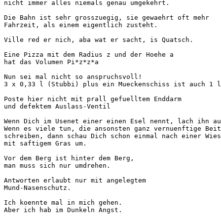
nicht immer alles niemals genau umgekehrt.

Die Bahn ist sehr grosszuegig, sie gewaehrt oft mehr 

Fahrzeit, als einem eigentlich zusteht. 

Ville red er nich, aba wat er sacht, is Quatsch.

Eine Pizza mit dem Radius z und der Hoehe a 

hat das Volumen Pi*z*z*a 

Nun sei mal nicht so anspruchsvoll! 

3 x 0,33 l (Stubbi) plus ein Mueckenschiss ist auch 1 l
Poste hier nicht mit prall gefuelltem Enddarm

und defektem Auslass-Ventil

Wenn Dich im Usenet einer einen Esel nennt, lach ihn au
Wenn es viele tun, die ansonsten ganz vernuenftige Beit
schreiben, dann schau Dich schon einmal nach einer Wies
mit saftigem Gras um.

Vor dem Berg ist hinter dem Berg,

man muss sich nur umdrehen.

Antworten erlaubt nur mit angelegtem 

Mund-Nasenschutz.

Ich koennte mal in mich gehen.

Aber ich hab im Dunkeln Angst.
