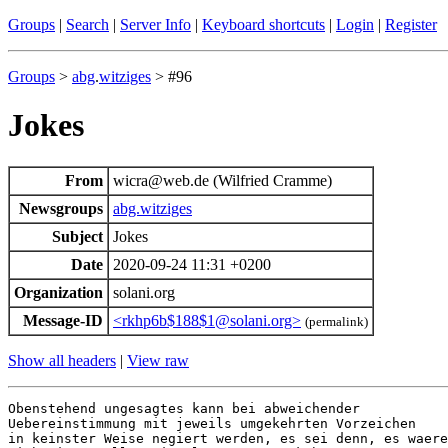
Groups
|
Search
|
Server Info
|
Keyboard shortcuts
|
Login
|
Register
Groups
>
abg
.
witziges
> #96
Jokes
From
wicra@web.de (Wilfried Cramme)
Newsgroups
abg.witziges
Subject
Jokes
Date
2020-09-24 11:31 +0200
Organization
solani.org
Message-ID
<rkhp6b$188$1@solani.org>
(permalink)
Show all headers
|
View raw
Obenstehend ungesagtes kann bei abweichender 

Uebereinstimmung mit jeweils umgekehrten Vorzeichen 

in keinster Weise negiert werden, es sei denn, es waere