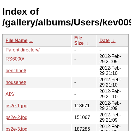
Index of
/gallery/albums/Users/kev00
File
File Name
↓
Date
↓
Size
↓
Parent directory/
-
-
2012-Feb-
RS6000/
-
29 21:09
2012-Feb-
benchnet/
-
29 21:10
2012-Feb-
housenet/
-
29 21:10
2012-Feb-
AIX/
-
29 21:10
2012-Feb-
ps2e-1.jpg
118671
29 21:09
2012-Feb-
ps2e-2.jpg
151067
29 21:09
2012-Feb-
ps2e-3.jpg
187285